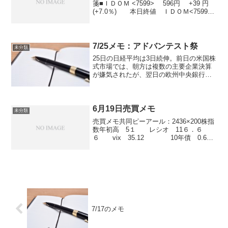
箋■ＩＤＯＭ <7599> 596円 +39 円
(+7.0％) 本日終値 ＩＤＯＭ<7599>
が急反発。同社は１０日、８月度の直営
店車両販売台数が前年同月比１７．０％
増の１万８９１９台になった...
7/25メモ：アドバンテスト祭
未分類
25日の日経平均は3日続伸。前日の米国株
式市場では、朝方は複数の主要企業決算
が嫌気されたが、翌日の欧州中央銀行
（ECB）理事会や来週の連邦公開市場委
員会(FOMC)での金融緩和への期待感か
ら、S&P500及びナスダック総合指数は上
昇に転じ、...
6月19日売買メモ
未分類
売買メモ共同ピーアール：2436×200株指
数年初高 5１ レシオ 11６．６
６ vix 35.12 10年債 0.694
付箋
7/17のメモ