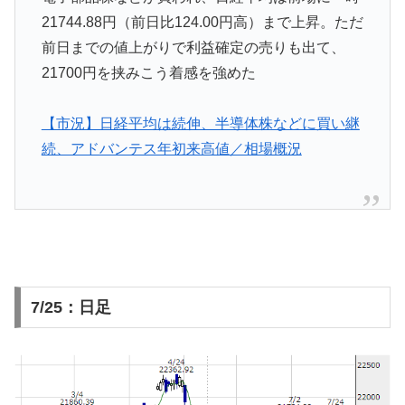
21744.88円（前日比124.00円高）まで上昇。ただ
前日までの値上がりで利益確定の売りも出て、
21700円を挟みこう着感を強めた
【市況】日経平均は続伸、半導体株などに買い継
続、アドバンテス年初来高値／相場概況
7/25：日足