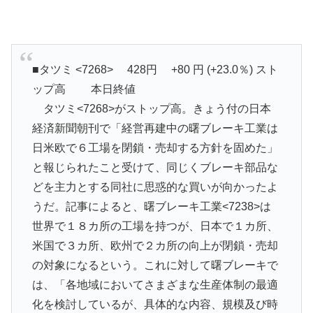
■タツミ <7268> 428円 +80 円 (+23.0％) スト
ップ高 本日終値
タツミ<7268>がストップ高。きょう付の日本
経済新聞朝刊で「経営再建中の曙ブレーキ工業は
日米欧で６工場を閉鎖・売却する方針を固めた」
と報じられたこと受けて、同じくブレーキ部品な
どを主力とする同社に思惑的な買いが向かったよ
うだ。記事によると、曙ブレーキ工業<7238>は
世界で１８カ所の工場を持つが、日本で１カ所、
米国で３カ所、欧州で２カ所の向上が閉鎖・売却
の対象になるという。これに対して曙ブレーキで
は、「各地域においてさまざまな生産体制の最適
化を検討しているが、具体的な内容、規模及び時