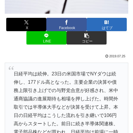
X
Facebook
はてブ
LINE
コピー
2019.07.25
日経平均は続伸。23日の米国市場でNYダウは続
伸し、177ドル高となった。主要企業の決算や債
務上限引き上げでの与野党合意が好感され、米中
通商協議の進展期待も相場を押し上げた。時間外
取引では半導体大手などが決算を受けて上昇。本
日の日経平均はこうした流れを引き継いで106円
高からスタートした。前日に続き半導体関連株、
電子部品株などが買われ、日経平均は前場に一時