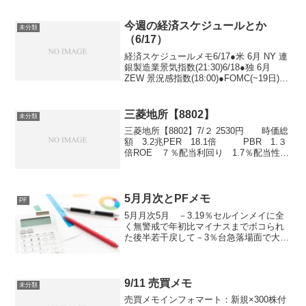
今週の経済スケジュールとか
未分類
（6/17）
経済スケジュールメモ6/17●米 6月 NY 連
銀製造業景気指数(21:30)6/18●独 6月
ZEW 景況感指数(18:00)●FOMC(~19日)●
米 5月住宅着工件数(21:30)●米 5月建設許
可件数(21:30)6/19●日銀金...
三菱地所【8802】
未分類
三菱地所【8802】7/２ 2530円 時価総
額 3.2兆PER 18.1倍 PBR 1.３
倍ROE ７％配当利回り 1.7％配当性
向 30.1％
5月月次とPFメモ
PF
5月月次5月 －3.19％セルインメイに全
く無警戒で年初比マイナスまでボコられ
た後半若干戻して－3％台急落場面で大き
な損切等しなかったので、このまま戻れ
ばとは思うが・・・PF上位メモ5月
末 ：6/1終値・コーア商事 804円➡734
円・アン...
9/11 売買メモ
未分類
売買メモインフォマート：新規×300株付