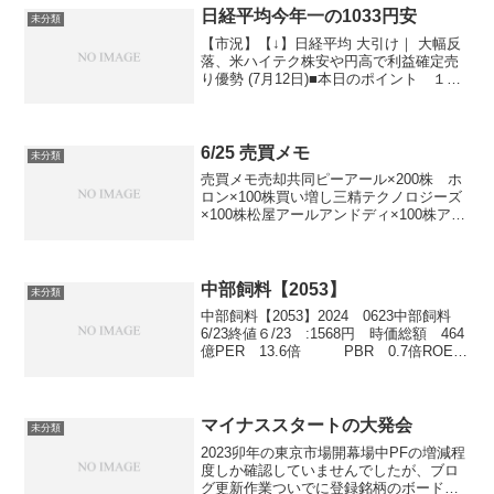
ＪＰモル ...
日経平均今年一の1033円安
未分類
【市況】【↓】日経平均 大引け｜ 大幅反
落、米ハイテク株安や円高で利益確定売
り優勢 (7月12日)■本日のポイント １．
日経平均は1033円安と4日ぶり大幅続落、
4万2000円割る ２．前日の米国ではナス
ダック指数が大幅安、為替も大幅な円
高...
6/25 売買メモ
未分類
売買メモ売却共同ピーアール×200株 ホ
ロン×100株買い増し三精テクノロジーズ
×100株松屋アールアンドディ×100株アク
セル少し損カットして維持率回復170％ま
で指数新高値 48 レシオ 99.87
vix 34.78 10年...
中部飼料【2053】
未分類
中部飼料【2053】2024 0623中部飼料
6/23終値６/23 :1568円 時価総額 464
億PER 13.6倍 PBR 0.7倍ROE
5.1％配当利回り 3.2％配当性向 35.5％
中部飼料【2053】2024 0818 中...
マイナススタートの大発会
未分類
2023卯年の東京市場開幕場中PFの増減程
度しか確認していませんでしたが、ブロ
グ更新作業ついでに登録銘柄のボード見