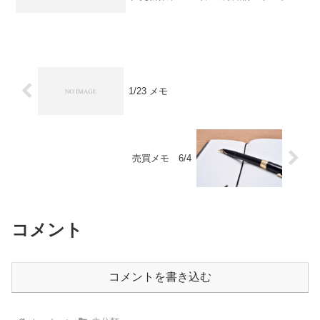
てみると「酷すぎる・・・」指数日経平
均こそ377円安ですが５％、６％平気で下
がっている銘柄も商船三井、大阪チタニ
ウム人気どころ...
1/23 メモ
売買メモ 6/4
コメント
コメントを書き込む