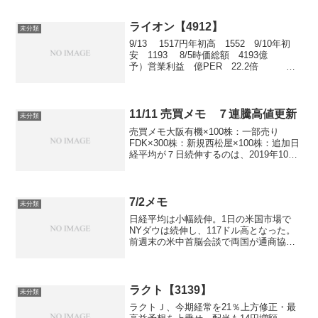
24日しまむら、3-5月期(1Q)経常は3％増
益で着地
ライオン【4912】
未分類
9/13 1517円年初高 1552 9/10年初
安 1193 8/5時価総額 4193億
予）営業利益 億PER 22.2倍
PBR 1.5倍ROE 5.１％配当利回り
1.8％配当性向 50.6％ライオン、上期最
終は2.3倍増...
11/11 売買メモ ７連騰高値更新
未分類
売買メモ大阪有機×100株：一部売り
FDK×300株：新規西松屋×100株：追加日
経平均が７日続伸するのは、2019年10月
以来となる。日経平均はきょうまでの７
営業日で2300円超（約10％）上昇した。
「短期的な過熱感は否めないものの、買
い...
7/2メモ
未分類
日経平均は小幅続伸。1日の米国市場で
NYダウは続伸し、117ドル高となった。
前週末の米中首脳会談で両国が通商協議
の再開で合意したことが好感され、一時
290ドル高まで上げ幅を広げたが、買いが
一巡すると伸び悩んだ。前日に454円高と
大きく上昇し...
ラクト【3139】
未分類
ラクトＪ、今期経常を21％上方修正・最