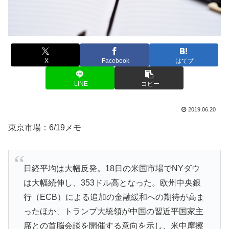
X
Facebook
はてブ
LINE
コピー
2019.06.20
東京市場：6/19メモ
日経平均は大幅反発。18日の米国市場でNYダウ
は大幅続伸し、353ドル高となった。欧州中央銀
行（ECB）による追加の金融緩和への期待が高ま
ったほか、トランプ大統領が中国の習近平国家主
席との首脳会談を開催する意向を示し、米中摩擦