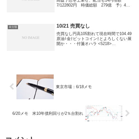
高益予想を上乗せ、配当も14円増額
7/122802円 時価総額 279億 予）41
億PER 10.６倍 PBR １倍ROE
7.6％配当利回り 2.7％配当性向 23.3％
経常利益 34億➡41億⇧...
10/21 売買なし
未分類
売買なし円高105割れて現在時間で104.49
原油⇩金⇧ビットコイン⇧とよろしくない展
開か・・・付箋オハラ <5218>
岡三 強気
1900→2000 10/21日製鋼 <5631>
日興 強気 ...
東京市場：6/18メモ
6/20メモ 米10年債利回りが2％台割れ