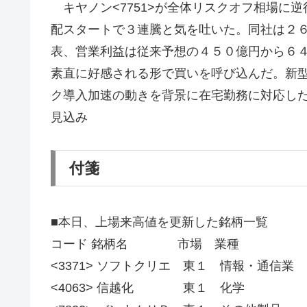
キヤノン<7751>が全体リスクオフ相場に
配スタートで３連騰と気を吐いた。同社は２
表、営業利益は従来予想の４５０億円から６
素直に好感される形で買いを呼び込んだ。新
ク導入加速の動きを背景に在宅勤務に対応し
見込み
付箋
■本日、上場来高値を更新した銘柄一覧
コード 銘柄名 市場 業種
<3371> ソフトクリエ 東１ 情報・通信業
<4063> 信越化 東１ 化学