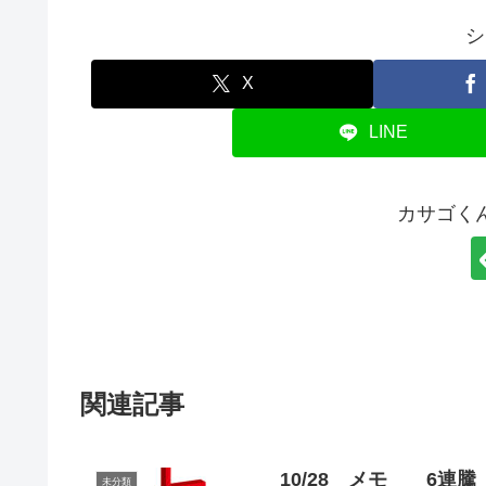
シ
X
LINE
カサゴく
関連記事
10/28 メモ 6連騰
未分類