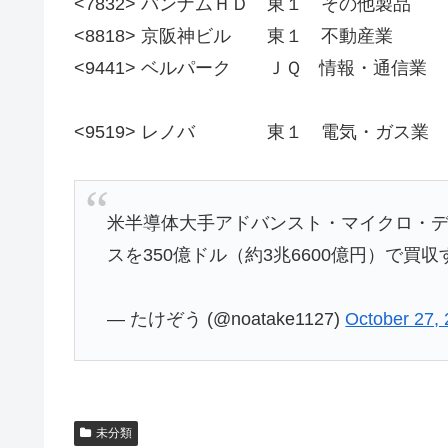
<7832> バンナムＨＤ 東１ その他製品
<8818> 京阪神ビル 東１ 不動産業
<9441> ベルパーク ＪＱ 情報・通信業
<9519> レノバ 東１ 電気・ガス業
米半導体大手アドバンスト・マイクロ・デ
スを350億ドル（約3兆6600億円）で買
— たけぞう (@noatake1127)
October 27,
未分類