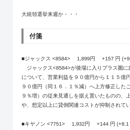
大統領選挙来週か・・・
付箋
■ジャックス <8584> 1,899円 +157 円
ジャックス<8584>が後場に入りプラス圏
について、営業利益を９０億円から１１５億
９０億円（同１６．１％減）へ上方修正した
９％増）の従来見通しを据え置いたものの、
や、想定以上に貸倒関連コストが抑制されて
■キヤノン <7751> 1,932円 +144 円 