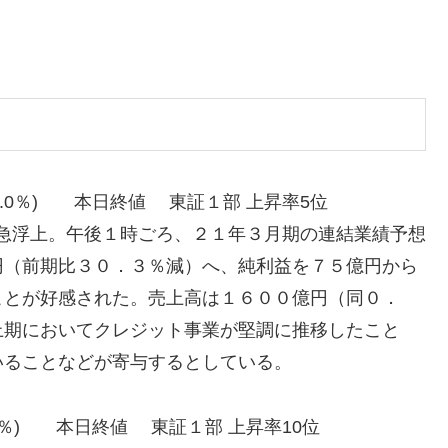
 (+9.0％) 本日終値 東証１部 上昇率5位
に急浮上。午後１時ごろ、２１年３月期の連結業績予想
円（前期比３０．３％減）へ、純利益を７５億円から
ことが好感された。売上高は１６００億円（同０．
上期においてクレジット事業が堅調に推移したこと
いることなどが寄与するとしている。
(+8.1％) 本日終値 東証１部 上昇率10位