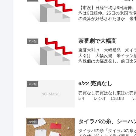
【市況】日経平均は6日続伸
均は6日続伸。25日の米国市
の決算が好感されたほか、米中
茶番劇で大幅高
未分類
東証大引け 大幅反発 米イラン
大引け 大幅反発 米イラン
均株価は大幅反発し、前日比535
6/22 売買なし
未分類
売買なし売買はなし東証の売買代
5４ レシオ 113.83 vi
タイラバの糸、シーハ
未分類
タイラバの糸「タイラバの糸
チ交代（^^；タイラバ商品