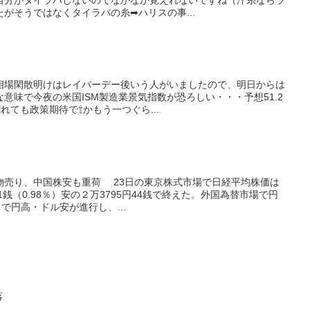
がそうではなくタイラバの糸➡ハリスの事...
相場閑散明けはレイバーデー後いう人がいましたので、明日からは
意味で今夜の米国ISM製造業景気指数が恐ろしい・・・予想51.2
れても政策期待で⇧かもう一つぐら...
物売り、中国株安も重荷 23日の東京株式市場で日経平均株価は
1銭（0.98％）安の２万3795円44銭で終えた。外国為替市場で円
で円高・ドル安が進行し、...
落