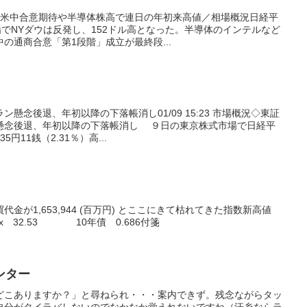
、米中合意期待や半導体株高で連日の年初来高値／相場概況日経平
場でNYダウは反発し、152ドル高となった。半導体のインテルなど
の通商合意「第1段階」成立が最終段...
懸念後退、年初以降の下落帳消し01/09 15:23 市場概況◇東証
懸念後退、年初以降の下落帳消し ９日の東京株式市場で日経平
円11銭（2.31％）高...
金が1,653,944 (百万円) とここにきて枯れてきた指数新高値
x 32.53 10年債 0.686付箋
ンター
どこありますか？」と尋ねられ・・・案内できず。残念ながらタッ
、自分がタイラバしないのでなかなか覚えれないですね（汗糸ならラ