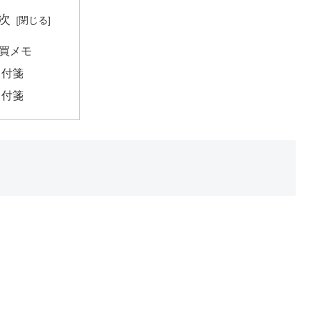
次
買メモ
付箋
付箋