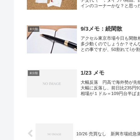
インのコーナーかな？と思った
9/3メモ：続閑散
未分類
アクセル東京市場今日も閑散
多少動くのでしょうか？そんな
との事ですが、50割れて⇩か割
1/23 メモ
未分類
大幅反落 円高で海外勢が先
大幅に反落し、前日比235円9
相場が１ドル＝109円台半ばま
10/26 売買なし 新興市場続急