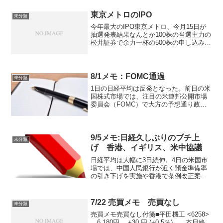
０人増加した。自動車大手ゼネラル・モ
ーターズ（ＧＭ）...
東京メトロのIPO
未分類
今年最大のIPO東京メトロ、今月15日が
抽選発表結果なんとか100株の当選主力の
松井証券で余力一杯の500株の申し込み最
終的な抽選倍率15倍になるとは全く予想
外人気薄で下手に枚数当たってしまった
らと・・・500株辺りが自分には精一杯そ
れでも...
8/1メモ：FOMC通過
未分類
1日の日経平均は反発となった。前日の米
国株式市場では、注目の米連邦公開市場
委員会（FOMC）で大方の予想通り政策
金利が引き下げられ、その後のパウエル
米連邦準備制度理事会（FRB）議長によ
る発言を受けた追加利下げ観測が後退し
たことから、主要3...
9/5メモ:日経久しぶりのブチ上
未分類
げ 香港、イギリス、米中協議
日経平均は大幅に3日続伸。4日の米国市
場では、中国人民銀行が近く預金準備率
の引き下げを実施や香港で条例改正案が
撤回されたことに加え、9月利下げへの期
待感などから米主要3指数は揃って反発。
シカゴ日経225先物清算値は大阪比115円
7/22 売買メモ 売買なし
未分類
高の2081...
売買メモ売買なし付箋■平田機工 <6258>
6,180円 +30 円 (+0.5％) 本日終