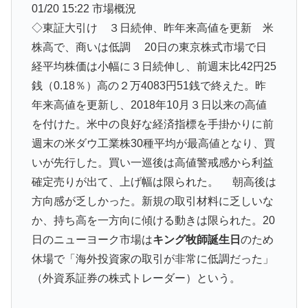
01/20 15:22 市場概況
◇東証大引け ３日続伸、昨年来高値を更新 米
株高で、商いは低調 20日の東京株式市場で日
経平均株価は小幅に３日続伸し、前週末比42円25
銭（0.18％）高の２万4083円51銭で終えた。昨
年来高値を更新し、2018年10月３日以来の高値
を付けた。米中の良好な経済指標を手掛かりに前
週末の米ダウ工業株30種平均が最高値となり、買
いが先行した。買い一巡後は高値警戒感から利益
確定売りが出て、上げ幅は限られた。 朝高後は
方向感が乏しかった。新規の取引材料に乏しいな
か、持ち高を一方向に傾ける動きは限られた。20
日のニューヨーク市場は
キング牧師誕生日
のため
休場で「海外投資家の取引が非常に低調だった」
（外資系証券の株式トレーダー）という。