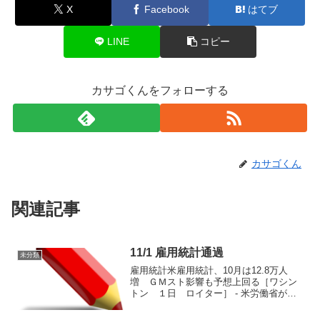
X
Facebook
はてブ
LINE
コピー
カサゴくんをフォローする
カサゴくん
関連記事
11/1 雇用統計通過
未分類
雇用統計米雇用統計、10月は12.8万人
増 ＧＭスト影響も予想上回る［ワシン
トン １日 ロイター］ - 米労働省が１
日発表した１０月の雇用統計は、非農業
部門の雇用者数が前月から１２万８００