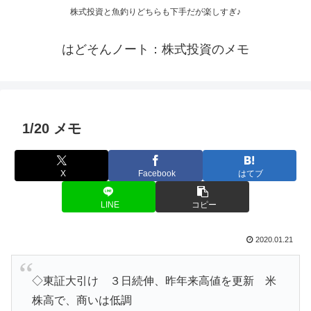
株式投資と魚釣りどちらも下手だが楽しすぎ♪
はどそんノート：株式投資のメモ
1/20 メモ
X
Facebook
はてブ
LINE
コピー
2020.01.21
◇東証大引け ３日続伸、昨年来高値を更新 米
株高で、商いは低調