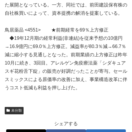
た展開となっている。一方、同社では、前田建設保有株の
自社株買いによって、資本提携の解消を提案している。
鳥居薬品 <4551> ★前期経常を69％上方修正
◆19年12月期の経常利益(非連結)を従来予想の10億円
→16.9億円に69.0％上方修正。減益率が80.3％減→66.7％
減に縮小する見通しとなった。前期業績の上方修正は昨年
10月に続き、3回目。アレルゲン免疫療法薬「シダキュア
スギ花粉舌下錠」の販売が好調だったことが寄与。セール
スミックスによる原価率の改善に加え、事業構造改革に伴
うコスト低減も利益を押し上げた。
未分類
シェアする