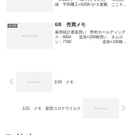
値 平田機工<6258>が３連騰、ここ５日
移動平均線を絡め上値指向が鮮明で小口
ながら法人筋とみられる継続的な買いが
観測される。アップルが今年...
6/8 売買メモ
未分類
雇用統計通過買い 野村ホールディング
ス：8604 追加×200株買い タムロ
ン：7740 追加×100株少
しだけ買い戻し指数メモ年初高
37 レシオ 141.2 出来高
2.871 VIX 25.27 10年債 0...
1/16 メモ
1/21 メモ 新型コロナウイルス