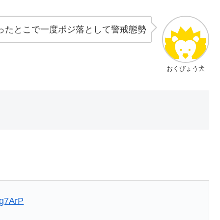
割ったとこで一度ポジ落として警戒態勢
おくびょう犬
pg7ArP