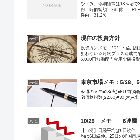
やまみ、今期経常は13％増で3
円 時価総額 288億 PER
性向 31.2％
現在の投資方針
未分類
投資方針メモ 2021・信用
狙わない☆月次プラス達成で配当
5,000円移動配当金用少額投資口
東京市場メモ：5/28、5/
未分類
今週のメモ■28(火)●EU 首脳会議●
宅価格指数(22:00)■30(木)●
10/28 メモ 6連騰
未分類
【市況】日経平均は6日続伸
均は6日続伸。25日の米国市