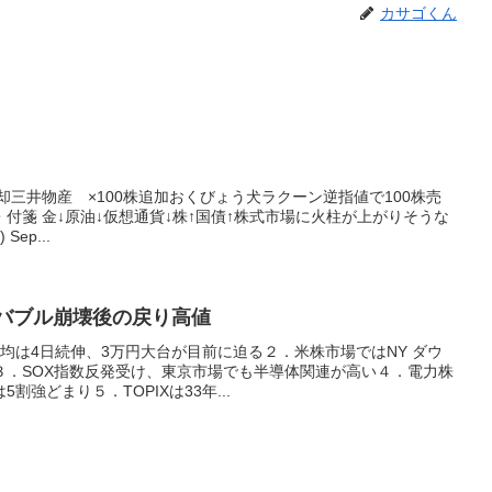
カサゴくん
却三井物産 ×100株追加おくびょう犬ラクーン逆指値で100株売
付箋 金↓原油↓仮想通貨↓株↑国債↑株式市場に火柱が上がりそうな
Sep...
IXバブル崩壊後の戻り高値
均は4日続伸、3万円大台が目前に迫る２．米株市場ではNY ダウ
３．SOX指数反発受け、東京市場でも半導体関連が高い４．電力株
強どまり５．TOPIXは33年...