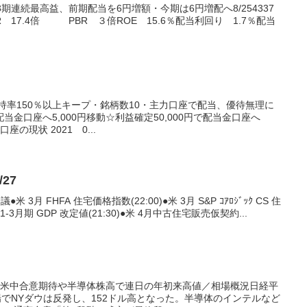
期連続最高益、前期配当を6円増額・今期は6円増配へ8/254337
 17.4倍 PBR ３倍ROE 15.6％配当利回り 1.7％配当
維持率150％以上キープ・銘柄数10・主力口座で配当、優待無理に
金口座へ5,000円移動☆利益確定50,000円で配当金口座へ
座の現状 2021 0...
27
米 3月 FHFA 住宅価格指数(22:00)●米 3月 S&P ｺｱﾛｼﾞｯｸ CS 住
米 1-3月期 GDP 改定値(21:30)●米 4月中古住宅販売仮契約...
、米中合意期待や半導体株高で連日の年初来高値／相場概況日経平
場でNYダウは反発し、152ドル高となった。半導体のインテルなど