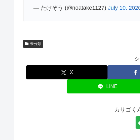
— たけぞう (@noatake1127)
July 10, 202
未分類
シ
X
LINE
カサゴく