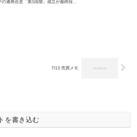
の通商合意「第1段階」成立が最終段...
7/13 売買メモ
トを書き込む