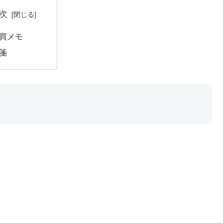
次
買メモ
箋