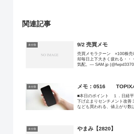
関連記事
9/2 売買メモ
未分類
売買メモラクーン ×100株売
却毎日上下大きく疲れる・・・
気配。— SAM.jp (@fwpd3370) 
メモ：0516 TOP
未分類
■本日のポイント １．日経平
下げ止まりセンチメント改善
なども買われる、値上がり数は5割
やまみ【2820】
未分類