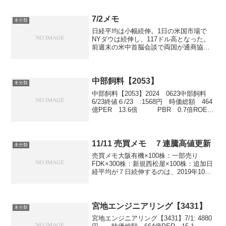
店車両販売台数が前年同月比１７．０％
増の１万８９１９台になった...
7/2メモ
未分類
日経平均は小幅続伸。1日の米国市場で
NYダウは続伸し、117ドル高となった。
前週末の米中首脳会談で両国が通商協議
の再開で合意したことが好感され、一時
290ドル高まで上げ幅を広げたが、買いが
一巡すると伸び悩んだ。前日に454円高と
大きく上昇し...
中部飼料【2053】
未分類
中部飼料【2053】2024 0623中部飼料
6/23終値６/23 :1568円 時価総額 464
億PER 13.6倍 PBR 0.7倍ROE
5.1％配当利回り 3.2％配当性向 35.5％
中部飼料【2053】2024 0818 中...
11/11 売買メモ ７連騰高値更新
未分類
売買メモ大阪有機×100株：一部売り
FDK×300株：新規西松屋×100株：追加日
経平均が７日続伸するのは、2019年10月
以来となる。日経平均はきょうまでの７
営業日で2300円超（約10％）上昇した。
「短期的な過熱感は否めないものの、買
い...
宮地エンジニアリング【3431】
未分類
宮地エンジニアリング【3431】7/1: 4880