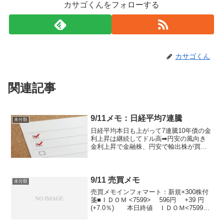
カサゴくんをフォローする
カサゴくん
関連記事
9/11メモ：日経平均7連騰
未分類
日経平均本日も上がって7連騰10年債の金
利上昇は継続してドル高➡円安の風向き
金利上昇で金融株、円安で輸出株が買い
戻される流れが継続売買代金2.7兆と盛り
上がって節目の21500円を突破新高値の銘
柄数確認するとこちらは16と少な
い・・・ほんと...
9/11 売買メモ
未分類
売買メモインフォマート：新規×300株付
箋■ＩＤＯＭ <7599> 596円 +39 円
(+7.0％) 本日終値 ＩＤＯＭ<7599>
が急反発。同社は１０日、８月度の直営