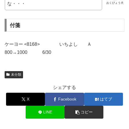
おくびょう犬
な・・・
付箋
ケーヨー <8168> いちよし Ａ
800→1000 6/30
未分類
シェアする
X
Facebook
はてブ
LINE
コピー