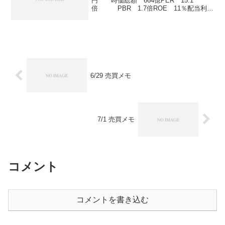
円 時価総額 664億PER 15.1
倍 PBR 1.7倍ROE 11％配当利回
り 4％配当性向 60％
6/29 売買メモ
7/1 売買メモ
コメント
コメントを書き込む