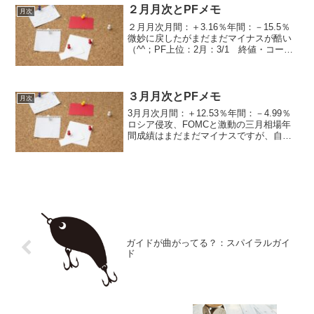
２月月次とPFメモ
月次
２月月次月間：＋3.16％年間：－15.5％
微妙に戻したがまだまだマイナスが酷い
（^^；PF上位：2月：3/1 終値・コーア
商事 594円➡730円・アンリツ
1754➡1617円➡損切・フェローテックホ
ールディングス3820➡2757円➡...
３月月次とPFメモ
月次
3月月次月間：＋12.53％年間：－4.99％
ロシア侵攻、FOMCと激動の三月相場年
間成績はまだまだマイナスですが、自分
の運用レベルからしたらまずまずのとこ
ろマイナスの主役は新興株下落はキツイ
シ、金利が上がってからグロース株の戻
りも弱いただ...
ガイドが曲がってる？：スパイラルガイ
ド