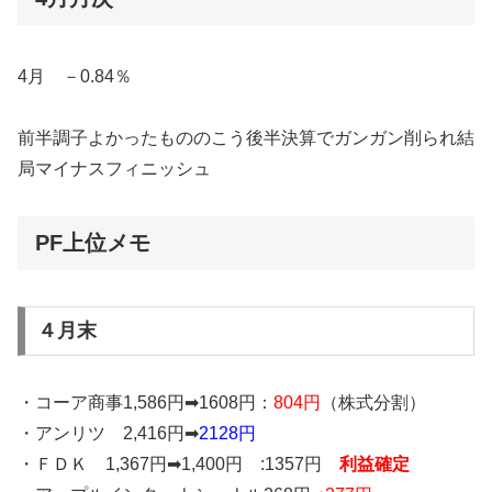
4月 －0.84％
前半調子よかったもののこう後半決算でガンガン削られ結
局マイナスフィニッシュ
PF上位メモ
４月末
・コーア商事1,586円➡1608円：
804円
（株式分割）
・アンリツ 2,416円➡
2128円
・ＦＤＫ 1,367円➡1,400円 :1357円
利益確定