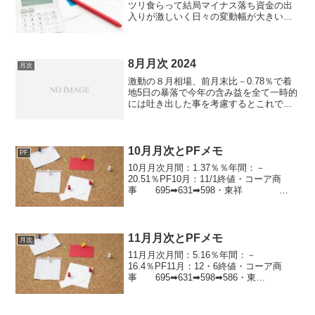
ツリ食らって結局マイナス落ち資金の出
入りが激しいく日々の変動幅が大きい上
限で＋5％まであったとこもあった、いつ
もながら利益確定のタイミング難しい PF
上位メモ1月末・アンリツ 2,559
円 ・ＦＤ...
8月月次 2024
月次
激動の８月相場、前月末比－0.78％で着
地5日の暴落で今年の含み益を全て一時的
には吐き出した事を考慮するとこれで十
分暴落時の売買2日の2,000円安で拾った
のはJフロント100株インバウンド国策で
すよね・・・まだ含み損５日の暴落で三
菱重工を...
10月月次とPFメモ
PF
10月月次月間：1.37％％年間：－
20.51％PF10月：11/1終値・コーア商
事 695➡631➡598・東祥
1103➡1214➡1235・ギークス：
908➡815➡810・リソー教育：
313➡320➡304・日清製 1...
11月月次とPFメモ
月次
11月月次月間：5.16％年間：－
16.4％PF11月：12・6終値・コーア商
事 695➡631➡598➡586・東
祥 1103➡1214➡1235➡1158・ギ
ークス： 908➡815➡810➡835・リソー
教育：313➡320➡...