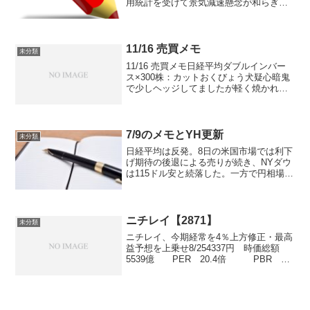
用統計を受けて景気減速懸念が和らぎ、
引き続き利下げ期待も相場を押し上げ
た。ただ、「中国が米国の求める幅広い
通商協定で合意することに消極的」など
と報じられて協議の行...
11/16 売買メモ
未分類
11/16 売買メモ日経平均ダブルインバー
ス×300株：カットおくびょう犬疑心暗鬼
で少しヘッジしてましたが軽く焼かれま
したトータルプラスなんでOKという事で
付箋■フェローテク <6890> 1,196円
+99 円 (+9.0％) 本...
7/9のメモとYH更新
未分類
日経平均は反発。8日の米国市場では利下
げ期待の後退による売りが続き、NYダウ
は115ドル安と続落した。一方で円相場が
1ドル＝108円台後半と弱含み、本日の日
経平均は円安に伴う先物買い主導で63円
高からスタート。朝方には21687.29円
（前...
ニチレイ【2871】
未分類
ニチレイ、今期経常を4％上方修正・最高
益予想を上乗せ8/254337円 時価総額
5539億 PER 20.4倍 PBR 2.1
倍ROE 9.4％配当利回り 1.9％配当性
向 38.6％