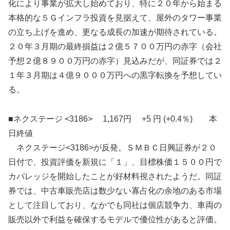
化により事業が拡大し始めており、特に２０年から始まる
本格的な５Ｇインフラ投資を見据えて、屋外のタワー事業
の立ち上げを進め、更なる成長の加速が期待されている。
２０年３月期の最終損益は２億５７００万円の赤字（会社
予想２億８９００万円の赤字）見込みだが、同証券では２
１年３月期は４億９０００万円への黒字転換を予想してい
る。
■ネクステージ <3186> 1,167円 +5 円 (+0.4％) 本
日終値
ネクステージ<3186>が反発。ＳＭＢＣ日興証券が２０
日付で、投資評価を新規に「１」、目標株価１５００円で
カバレッジを開始したことが好材料視されたようだ。同証
券では、中古車販売店は数少ない寡占化の余地のある市場
として注目しており、なかでも同社は個店競争力、車両の
販売以外で利益を確保するモデルで優位性があると評価。