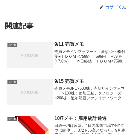
カサゴくん
関連記事
9/11 売買メモ
未分類
売買メモインフォマート：新規×300株付
箋■ＩＤＯＭ <7599> 596円 +39 円
(+7.0％) 本日終値 ＩＤＯＭ<7599>
が急反発。同社は１０日、８月度の直営
店車両販売台数が前年同月比１７．０％
増の１万８９１９台になった...
9/15 売買メモ
未分類
売買メモJFE×500株：売切りインフォマ
ート×100株：追加三精テクノロジーズ
×200株：追加明豊ファシリティワークス
×200株：新規おくびょう犬 JFEk結局損
切か付箋ケーヨー <8168> が9月15日大引
け後(15:30)に業績修正...
10/7メモ：雇用統計通過
未分類
日経平均は反落。4日の米国市場でNYダ
ウは続伸し、372ドル高となった。9月雇