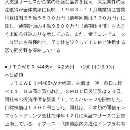
入支援サービスが企業の旺盛な需要を捉え、大型案件の受
注獲得が全体業績に反映、１９年３～１１月期業績は営業
利益段階で５億５８００万円（前年同期は７００万円）に
達し、通期計画の４億９８００万円（前期比４倍）を大き
く上回る好調ぶりを示している。また、量子コンピュータ
ー分野にも積極的で、子会社を設立してＩＢＭと連携する
形で同分野を深耕している
■ＪＴＯＷＥＲ <4485> 4,255円 +160 円 (+3.9％)
本日終値
ＪＴＯＷＥＲ<4485>が大幅高。株価は一時、前日に比
べ１１．８％高に買われた。ＳＭＢＣ日興証券は２０日、
同社株の投資評価を新規「１」でカバレッジを開始した。
目標株価は５４００円とした。同社は、日本初の通信イン
フラシェアリング会社で昨年１２月に東証マザーズに新規
上場している。オフィス・商業施設内の通信インフラ共有