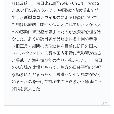
りに反落し、前日比218円95銭（0.91％）安の２
万3864円56銭で終えた。中国湖北省武漢市で発
生した
新型コロナウイルス
による肺炎について、
当初は比較的可能性が低いとされていた人から人
への感染に警戒感が強まったのが投資家心理を冷
やした。多くの訪日客が見込まれる中国の春節
（旧正月）期間の大型連休を目前に訪日外国人
（インバウンド）消費や国内消費に悪影響が出る
と警戒した海外短期筋の売りが広がった。 前日
の米市場が休場とあって、朝方の日経平均は小幅
な動きにとどまったが、香港ハンセン指数が安く
始まったのを受けて前場中ごろ過ぎから急速に下
げ幅を拡大した。