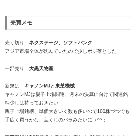
売買メモ
売り切り
ネクステージ、ソフトバンク
アジア市場全体が沈んでいたので少しポジ落とした
一部売り
大黒天物産
新規は
キャノンMJ
と
東芝機械
キャノンMJは親子上場関連、月末の決算に向けて関連銘
柄少しは持っておきたい
親子上場銘柄、単価大きいく数も多いので100株づつでも
手広く買うかな、宝くじのバラみたいに（^^；