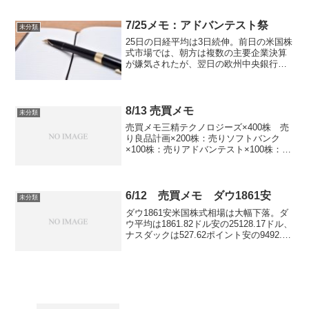
広げず、維持率130％は確保かな付箋■Ｚ
ホールディングス <4689> 69...
7/25メモ：アドバンテスト祭
未分類
25日の日経平均は3日続伸。前日の米国株
式市場では、朝方は複数の主要企業決算
が嫌気されたが、翌日の欧州中央銀行
（ECB）理事会や来週の連邦公開市場委
員会(FOMC)での金融緩和への期待感か
ら、S&P500及びナスダック総合指数は上
昇に転じ、...
8/13 売買メモ
未分類
売買メモ三精テクノロジーズ×400株 売
り良品計画×200株：売りソフトバンク
×100株：売りアドバンテスト×100株：買
い付箋三菱商事 <8058> が8月13日後場
(14:00)に決算(国際会計基準=IFRS)を発
表。21年3月期第1四...
6/12 売買メモ ダウ1861安
未分類
ダウ1861安米国株式相場は大幅下落。ダ
ウ平均は1861.82ドル安の25128.17ドル、
ナスダックは527.62ポイント安の9492.73
ポイントで取引を終了した。景気回復の
遅れやウイルス感染第2波を警戒し売り先
行で寄り付いた。テキサス...