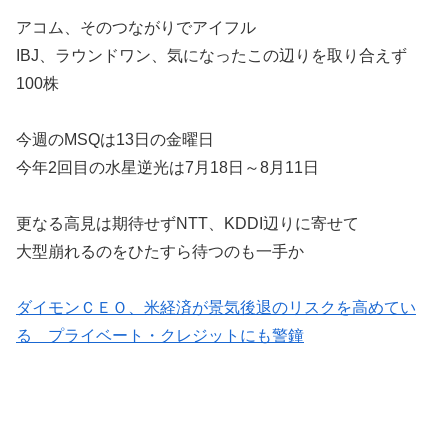
アコム、そのつながりでアイフル
IBJ、ラウンドワン、気になったこの辺りを取り合えず
100株
今週のMSQは13日の金曜日
今年2回目の水星逆光は7月18日～8月11日
更なる高見は期待せずNTT、KDDI辺りに寄せて
大型崩れるのをひたすら待つのも一手か
ダイモンＣＥＯ、米経済が景気後退のリスクを高めてい
る プライベート・クレジットにも警鐘