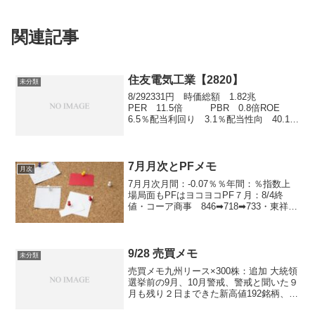
関連記事
住友電気工業【2820】
未分類
8/292331円 時価総額 1.82兆
PER 11.5倍 PBR 0.8倍ROE
6.5％配当利回り 3.1％配当性向 40.1％
住友電、上期経常を16％上方修正・最高
益予想を上乗せ、通期も増額
7月月次とPFメモ
月次
7月月次月間：-0.07％％年間：％指数上
場局面もPFはヨコヨコPF７月：8/4終
値・コーア商事 846➡718➡733・東祥
1333➡1244➡1246・ギークス：
878➡1033➡957・カーブス：
703➡660➡764・GENKY：...
9/28 売買メモ
未分類
売買メモ九州リース×300株：追加 大統領
選挙前の9月、10月警戒、警戒と聞いた９
月も残り２日まできた新高値192銘柄、騰
落レシオ132とそろそろ８合目を意識手数