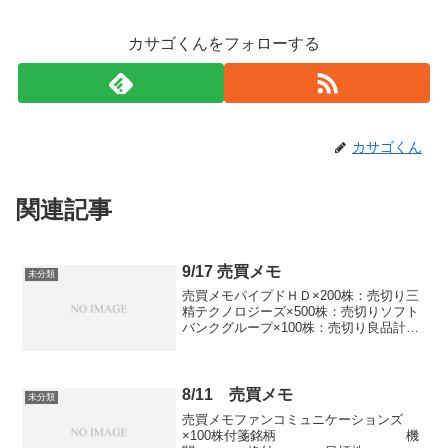
カサゴくんをフォローする
カサゴくん
関連記事
9/17 売買メモ
未分類
売買メモパイプドＨＤ×200株：売切り三
精テクノロジーズ×500株：売切りソフト
バンクグループ×100株：売切り良品計画
×200株：新規片倉工業×200株：新規おく
びょう犬104円台の突っ込み警戒して利益
確定進める。と言いながら回復しすぎ
た...
8/11 売買メモ
未分類
売買メモファンコミュニケーションズ
×100株付箋銘柄 機