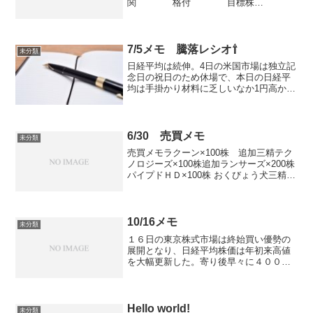
関 格付 目標株
価 日付メディアドゥ <3678>
岩井ｺｽﾓ 新規にＡ
7300 8/11ゼンショＨＤ
<7550> いち...
7/5メモ 騰落レシオ⇧
未分類
日経平均は続伸。4日の米国市場は独立記
念日の祝日のため休場で、本日の日経平
均は手掛かり材料に乏しいなか1円高から
スタートした。今晩発表が予定されてい
る米6月雇用統計の内容を見極めたいとの
思惑も強く、アジア市場も全般小動きだ
ったため、寄り付き...
6/30 売買メモ
未分類
売買メモラクーン×100株 追加三精テク
ノロジーズ×100株追加ランサーズ×200株
パイプドＨＤ×100株 おくびょう犬三精テ
クノロジーズ、アフタコロナで数枚持っ
てますが、感染数増えてくるとまずいか
な・・・付箋ケーヨー <8168> ...
10/16メモ
未分類
１６日の東京株式市場は終始買い優勢の
展開となり、日経平均株価は年初来高値
を大幅更新した。寄り後早々に４００円
強の上昇で２万２６００円台まで上値を
伸ばす場面があった。 大引けの日経平
均株価は前営業日比２６５円７１銭高の
２万２４７２円９２銭と４...
Hello world!
未分類