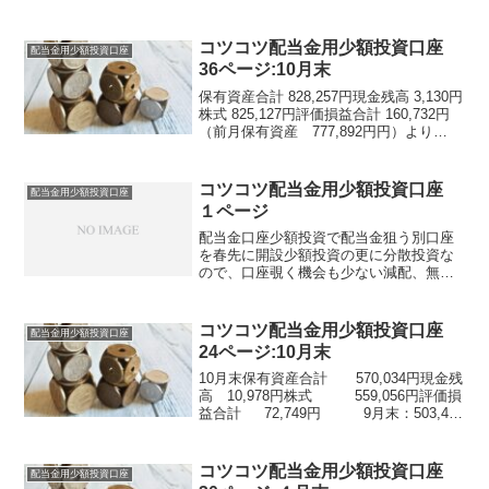
金、売買年間収支配当金額合計 4,477円
年間収支 損益額合計 -8,601円損だしし
過...
コツコツ配当金用少額投資口座
配当金用少額投資口座
36ページ:10月末
保有資産合計 828,257円現金残高 3,130円
株式 825,127円評価損益合計 160,732円
（前月保有資産 777,892円円）より
40,000円入金今月はこんなところを買い
付け、買い足し配当金、売却はなし配当
金受け取り、売買：...
コツコツ配当金用少額投資口座
配当金用少額投資口座
１ページ
配当金口座少額投資で配当金狙う別口座
を春先に開設少額投資の更に分散投資な
ので、口座覗く機会も少ない減配、無配
転落銘柄もあるのでこちらの成績もイマ
イチ キャノンの中間配当 9/3保有資産
合計26,685円評価損益合計 -2,501円評価
コツコツ配当金用少額投資口座
配当金用少額投資口座
損の...
24ページ:10月末
10月末保有資産合計 570,034円現金残
高 10,978円株式 559,056円評価損
益合計 72,749円 9月末：503,432
円（23300円入金）・口座残高確認した
11/1に12月配当用のJTが急騰それでも７
株と...
コツコツ配当金用少額投資口座
配当金用少額投資口座