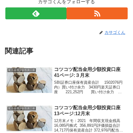
カサゴくんをフォローする
カサゴくん
関連記事
コツコツ配当金用少額投資口座
配当金用少額投資口座
41ページ:３月末
SBI証券口座保有資産合計 1502076円
内）買い付け余力 3430円楽天証券口
座 221,252円 買い付け余力
3,933円売買、配当金：2024不二製油グル
ープ 2,467 ３株三井住友建
設 445 10株住信...
コツコツ配当金用少額投資口座
配当金用少額投資口座
13ページ:12月末
12月末メモ：2021 年間収支現金残高
16,085円株式 356,891円評価損益合計
14,717円保有資産合計 372,976円配当