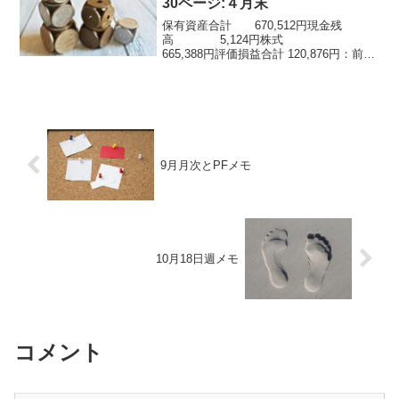
30ページ:４月末
保有資産合計 670,512円現金残
高 5,124円株式
665,388円評価損益合計 120,876円：前月
保有資産640,342円より400円入金配当金
受け取り、売買：2023譲渡益税徴収額合
計 1,922円損益額合計 ...
9月月次とPFメモ
10月18日週メモ
コメント